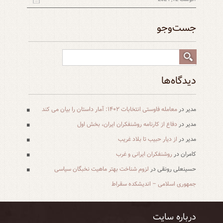
جست‌و‌جو
دیدگاه‌ها
مدیر
در
معامله فاوستی انتخابات ۱۴۰۲: آمار داستان را بیان می کند
مدیر
در
دفاع از کارنامه روشنفکران ایران، بخش اول
مدیر
در
از دیار حبیب تا بلاد غریب
کامران
در
روشنفکران ایرانی و غرب
حسینعلی رونقی
در
لزوم شناخت بهتر ماهیت نخبگان سیاسی
جمهوری اسلامی – اندیشکده سقراط
درباره سایت