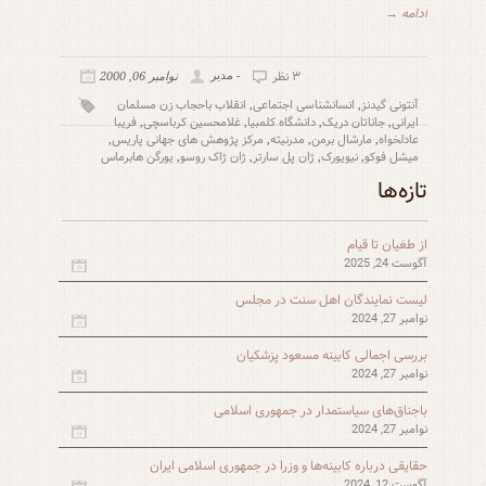
ادامه →
۳ نظر
- مدیر
نوامبر 06, 2000
آنتونی گیدنز
انسانشناسی اجتماعی
انقلاب باحجاب زن مسلمان
,
,
ایرانی
جاناتان دریک
دانشگاه کلمبیا
غلامحسین کرباسچی
فریبا
,
,
,
,
عادلخواه
مارشال برمن
مدرنیته
مرکز پژوهش های جهانی پاریس
,
,
,
,
میشل فوکو
نیویورک
ژان پل سارتر
ژان ژاک روسو
یورگن هابرماس
,
,
,
,
تازه‌ها
از طغیان تا قیام
آگوست 24, 2025
لیست نمایندگان اهل سنت در مجلس
نوامبر 27, 2024
بررسی اجمالی کابینه مسعود پزشکیان
نوامبر 27, 2024
باجناق‌های سیاستمدار در جمهوری اسلامی
نوامبر 27, 2024
حقایقی درباره کابینه‌ها و وزرا در جمهوری اسلامی ایران
آگوست 12, 2024