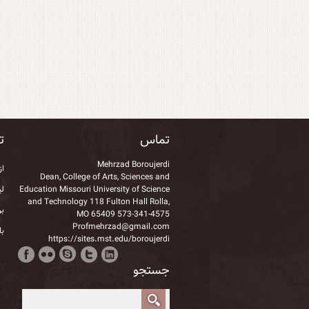
تماس
تا
Mehrzad Boroujerdi
از
Dean, College of Arts, Sciences and
Education Missouri University of Science
لی
and Technology 118 Fulton Hall Rolla,
بر
MO 65409 573-341-4575
Profmehrzad@gmail.com
با
https://sites.mst.edu/boroujerdi
جستجو