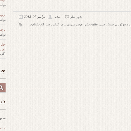
نوامبر 27,
بررس
بدون نظر
- مدیر
نوامبر 07, 2012
نوامبر 27,
 دوتوکویل
جنبش سبز
حقوق بشر
عرفی سازی
عرفی گرایی
پیتر کاتزنشتاین
,
,
,
,
,
,
باجن
نوامبر 27,
حقای
ایران
آگوست 12
جس
دید
مدیر
را ب