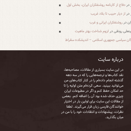
در
دفاع از کارنامه روشنفکران ایران، بخش اول
در
از دیار حبیب تا بلاد غریب
ان
در
روشنفکران ایرانی و غرب
علی رونقی
در
لزوم شناخت بهتر ماهیت
ان سیاسی جمهوری اسلامی – اندیشکده سقراط
درباره سایت
در این سایت بسیاری از مقالات، مصاحبه‌ها،
نقد کتاب‌ها و ترجمه‌هایی را که در سه دهه
گذشته انجام داده‌ام را در کنار کتاب‌های من
می‌توانید ببینید. سعی کرده‌ام متن اولیه را تا
حد امکان حفظ کنم و اگر در مطبوعات ایران
چیزی حذف شده بود آن را اضافه کنم. بعضی
از مقالات این سایت برای اولین بار در اختیار
خوانندگان فارسی زبان قرار می‌گیرند. لطفا
نظرات، پیشنهادات و انتقادات خود را با من در
میان بگذارید.