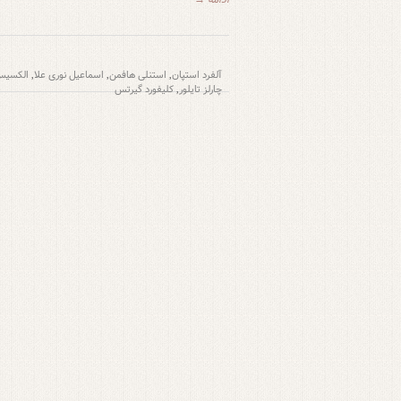
آلفرد استپان
استنلی هافمن
اسماعیل نوری علا
الکسیس
,
,
,
چارلز تایلور
کلیفورد گیرتس
,