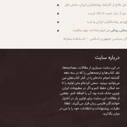
در
دفاع از کارنامه روشنفکران ایران، بخش اول
در
از دیار حبیب تا بلاد غریب
ان
در
روشنفکران ایرانی و غرب
علی رونقی
در
لزوم شناخت بهتر ماهیت
ان سیاسی جمهوری اسلامی – اندیشکده سقراط
درباره سایت
در این سایت بسیاری از مقالات، مصاحبه‌ها،
نقد کتاب‌ها و ترجمه‌هایی را که در سه دهه
گذشته انجام داده‌ام را در کنار کتاب‌های من
می‌توانید ببینید. سعی کرده‌ام متن اولیه را تا
حد امکان حفظ کنم و اگر در مطبوعات ایران
چیزی حذف شده بود آن را اضافه کنم. بعضی
از مقالات این سایت برای اولین بار در اختیار
خوانندگان فارسی زبان قرار می‌گیرند. لطفا
نظرات، پیشنهادات و انتقادات خود را با من در
میان بگذارید.