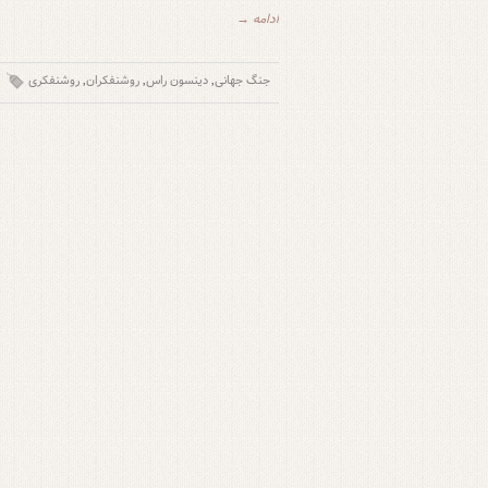
ادامه →
جنگ جهانی
دینسون راس
روشنفکران
روشنفکری
,
,
,