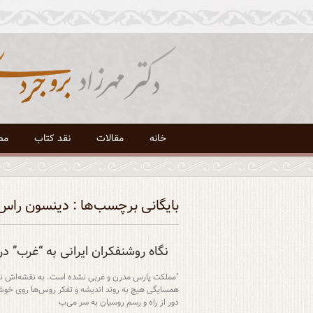
خانه
مقالات
نقد کتاب
مص
بایگانی برچسب‌ها : دینسون راس
نگاه روشنفکران ایرانی به “غرب” در دورا
"مملکت پارس مدرن و غربی نشده است. به نقشه‌اش نگاهی
همسایگی هیچ به روند اندیشه و تفکر روس‌ها روی خوش 
دور از راه و رسم روسیان به سر می‌ب