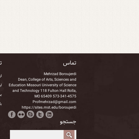
تماس
تا
Mehrzad Boroujerdi
از
Dean, College of Arts, Sciences and
Education Missouri University of Science
لی
and Technology 118 Fulton Hall Rolla,
بر
MO 65409 573-341-4575
Profmehrzad@gmail.com
با
https://sites.mst.edu/boroujerdi
جستجو