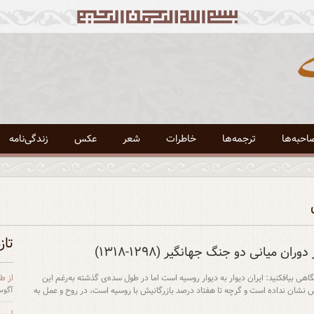
احبه‌ها
ترجمه‌ها
خاطرات
شعر
عکس
زندگی‌نامه
تاز
ن میانی دو جنگ جهانگیر (۱۲۹۸-۱۳۱۸)
 بیافکنید: ایران دیوار به دیوار روسیه است اما در طول سده‌ی گذشته به‌رغم این
از طغ
نشان نداده است و گرچه تا هفتاد درصد بازرگانیش با روسیه است، در روح و عمل به
آگوست 24
لیست