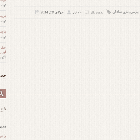
نوامبر 27,
پارسی
نازی صادقی
,
بدون نظر
- مدیر
جولای 18, 2014
بررس
نوامبر 27,
باجن
نوامبر 27,
حقای
ایران
آگوست 12
جس
دید
مدیر
را ب