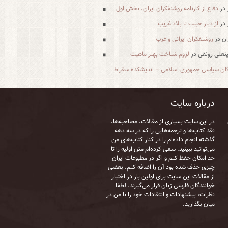
در
دفاع از کارنامه روشنفکران ایران، بخش اول
در
از دیار حبیب تا بلاد غریب
ان
در
روشنفکران ایرانی و غرب
علی رونقی
در
لزوم شناخت بهتر ماهیت
ان سیاسی جمهوری اسلامی – اندیشکده سقراط
درباره سایت
در این سایت بسیاری از مقالات، مصاحبه‌ها،
نقد کتاب‌ها و ترجمه‌هایی را که در سه دهه
گذشته انجام داده‌ام را در کنار کتاب‌های من
می‌توانید ببینید. سعی کرده‌ام متن اولیه را تا
حد امکان حفظ کنم و اگر در مطبوعات ایران
چیزی حذف شده بود آن را اضافه کنم. بعضی
از مقالات این سایت برای اولین بار در اختیار
خوانندگان فارسی زبان قرار می‌گیرند. لطفا
نظرات، پیشنهادات و انتقادات خود را با من در
میان بگذارید.