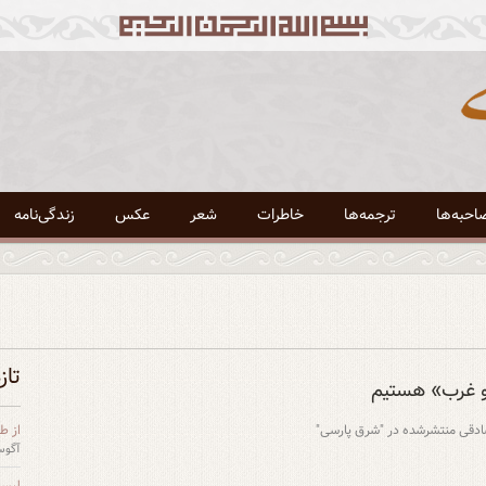
احبه‌ها
ترجمه‌ها
خاطرات
شعر
عکس
زندگی‌نامه
تاز
 و غرب» هستیم
 صادقی منتشرشده در "شرق پارسی"
از طغ
آگوست 24
لیست