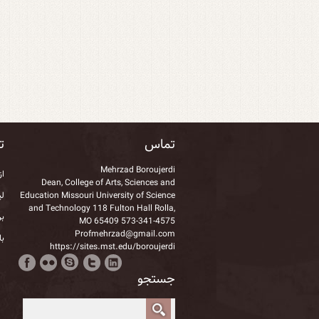
تماس
تا
Mehrzad Boroujerdi
از
Dean, College of Arts, Sciences and
Education Missouri University of Science
لی
and Technology 118 Fulton Hall Rolla,
بر
MO 65409 573-341-4575
Profmehrzad@gmail.com
با
https://sites.mst.edu/boroujerdi
جستجو