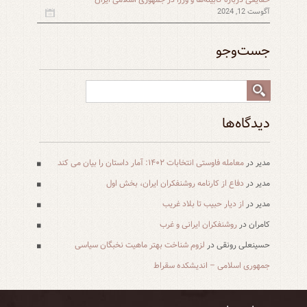
آگوست 12, 2024
جست‌و‌جو
دیدگاه‌ها
مدیر
در
معامله فاوستی انتخابات ۱۴۰۲: آمار داستان را بیان می کند
مدیر
در
دفاع از کارنامه روشنفکران ایران، بخش اول
مدیر
در
از دیار حبیب تا بلاد غریب
کامران
در
روشنفکران ایرانی و غرب
حسینعلی رونقی
در
لزوم شناخت بهتر ماهیت نخبگان سیاسی
جمهوری اسلامی – اندیشکده سقراط