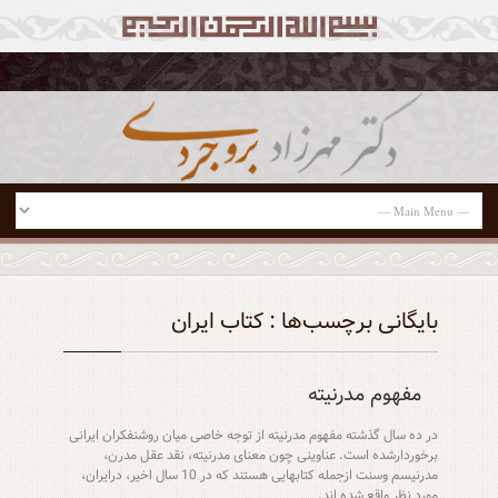
بایگانی برچسب‌ها : کتاب ایران
مفهوم مدرنیته
در ده سال گذشته مفهوم مدرنیته از توجه خاصی میان روشنفکران ایرانی
برخوردارشده است. عناوینی چون معنای مدرنیته، نقد عقل مدرن،
مدرنیسم وسنت ازجمله کتابهایی هستند که در 10 سال اخیر، درایران،
مورد نظر واقع شده اند.