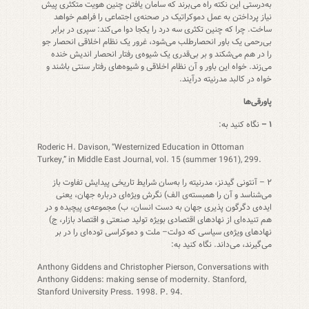
به‌درستی این نکته راه می‌برند که سامان یافتن چنین هویت متکثری پیش
نیاز پرداختن به عمل دموکراتیک در صحنه‌ی اجتماعی را فراهم خواهد
ساخت. چرا که چنین تکثری سه درد را یکجا دوا می‌کند: سپری در برابر
بی‌رحمی یک باور انحصار‌طلب می‌شود، غرور یک نظام اخلاقی انحصار جو
را در هم می‌شکند و بر بی‌قدری یک شیوه‌ی رفتار انحصار اندیش خنده
می‌زند. خواه این باور و آن نظام اخلاقی و شیوه‌های رفتار سنتی باشند و
خواه در کالبد مدرنیته درآیند.
پاورقی‌ها
۱ –
نگاه کنید به:
Roderic H. Davison, “Westernized Education in Ottoman
Turkey,” in Middle East Journal, vol. 15 (summer 1961), 299.
۲ – آنتونی گیدنز، مدرنیته را به‌سان شرایط تاریخی پیدایش تفاوت باز
می‌شناسد و آن را همبسته‌ی الف) نگرش ویژه‌ای درباره جهان، یعنی
ایده‌ی دگرگون پذیری جهان به دست انسان، ب) مجموعه‌ی پیچیده و در
هم تنیده‌ای از نهادهای اقتصادی بویژه تولید صنعتی و اقتصاد بازار، ج)
نهادهای ویژه‌ی سیاسی که دولت– ملت و دموکراسی توده‌ای را در بر
می‌گیرند، می‌داند. نگاه کنید به:
Anthony Giddens and Christopher Pierson, Conversations with
Anthony Giddens: making sense of modernity. Stanford,
Stanford University Press. 1998. P. 94.