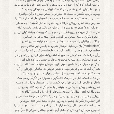
از سی سال نداشت بدرود زندگی گفت. و یا شاید بتوان به خوی و خصلت
ایرانیان اشاره کرد که از خنده بر ناتوانی‌ها و کاستی‌های خود لذت می‌برند.
و‌ ای بسا بتوان طعن مقدم را در نگاه تحقیر‌آمیز جعفرخان به فرهنگ
بومی، بازتاب نگاهی دانست که پیش‌تر در سخن نیش دار آن دولتمرد
عثمانی نیز جلوه کرده بود. همو که رهاورد دانشجویان باز آمده از فرنگ را
سفلیس و نه تمدن اروپائی خوانده بود. باری، به نظر نگارنده ” جعفرخان
از فرنگ آمده” هنوز به دو شیوه از ایرانیان دلربائی می‌کند: نخست آنکه
هنرمندانه از هویت و بی‌ریشگی، دو مفهومی که پیوسته روشنفکران ایرانی
را بخود نگران داشته، سخن می‌گوید و دیگر اینکه ماهرانه احساس
دوگانه‌ی ایرانیان را نسبت به اندیشه‌ی مدرنیته و فرآیند مدرن شدن
(Modernism) باز می‌نماید. نوشتار کنونی به وارسی این نکته‌ی دوم
خواهد پرداخت و پس از نگاهی کوتاه به تاریخچه‌ی غربی شدن4 در ایران
برآن خواهد شد که در طی سده‌ی گذشته روشنفکران ایرانی از یکسو راه را
بر ورود اندیشه‌ی مدرنیته به مجموعه‌ی فکری خویش باز کرده‌اند اما از
دیگر سو همواره در فاصله‌ی معینی ازین مهمان سترگ نشسته‌اند، زبان به
نقد آن گشاده‌اند و در هر دوره از تفکر خویش به تماشای چهره‌ای از آن
چشم گشوده‌اند که با وضع و حال سیاسی ایران در آن دوران سازگار
می‌افتاده است. نظر در طبیعت ناهمگون و همواره در دگرگونی سیاست
داخلی و خارجی ایران در طول این یکصد سال، روشنفکران را برآن داشته
که پیوسته پذیرش اندیشه‌ی مدرنیته را با اما و اگر همراه کنند٬ به روش
سودانگارانه (Utilitarian) نسخه‌ی ویژه‌ای از آن را برگیرند و آنگاه به
ارزیابی و گزینش از میان آن برخیزند و در یک کلام ، در فرهنگ فلسفی و
فنی–علمی فرنگان به چشم خریداری احتیاط پیشه نظر کنند. می‌توان
چنین گفت که بطور کلی روشنفکران ایرانی داد و ستد با مدرنیته‌ی غربی را
همچون سودائی فاووستی در خاطر آورده‌اند و بیمناکی خویش از سرآنجام