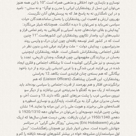
نوسازی و بازسازی خود اخلاقی و مذهبی همراه است.”10 با این همه هنوز
می‌توان این نسل از روشنفکران ایرانی را مدرن و نوگرا– و نه سنتی– نامید
و در این نامگذاری نه به پاسخ ها, که به پرسش‌های آنان نگریست.
بهرروی ارزش و اهمیت این روشنفکران را به‌سان ساماندهندگان حیات
سیاسی نمی‌باید و نمی‌توان نا دیده انگاشت. همچنانکه شیلز می‌نگارد:
“پیدایش و بقای دولت‌های جدید آسیایی و آفریقایی به رغم تمامی فراز و
نشیب‌های آن، وامدار تکاپوی روشنفکران این کشورهاست.”11 چنین
است که در کشور کمتر توسعه یافته‌ای چون ایران درک و وارسی روند
مدرنیزاسیون ، پیدایش دولت – ملت و فرآیند عرفی شدن بدون نظر در
نقش اجتماعی روشنفکرانش ناممکن است. طبقه روشنفکران اینچنینی
به‌سان در بردارندگان مفهومهایی چون فرهنگ، وجدان تاریخی، تجدد یا
مدرنیسم، و نیز ملی‌گرایی کوشیده است تا برشکاف اجتماعی و فکری ایجاد
شده در پی فرایند غربی شدگی و یا غربی اندیشی پلی بزند و از درد باخود
بیگانگی که هم بسته‌ی چنان فرایندی است بکاهد.12 به‌راستی
روشنفکران، این افسران پیشاهنگ (Liaison Officers) که هم
برانگیزنده‌ی افکار و هم بهره‌مند از قدرت اجتماعی یا سیاسی بوده‌اند باید
هنرمندانه از یک سو به گفتگو با مدرنیته‌ی غربی بیاغازند و از دیگر سو
نیروی سیاسی غرب را پشت مرزهای کشور نگاه دارند.13 و دست آخر، و
به‌سان مدیران عرفی گرا٬ به بزرگداشت، پایه‌گزاری و نوسازی اسطوره و
افسانه‌های ملی برخیزند و هویت ملی را در این میانه وا نمایند.14 نشان
روشن چنین فرایند دوسویه‌ای را می‌توان در سالهای دهه 1920/1310 تا
دهه‌ی 1950/1340 در ایران بازیافت. یعنی درست همان سال‌ها که اریک
هابزبام (Eric Hobsbawm) به‌درستی “روزگار ملی گرایی” در سرتاسر
جهانش نامیده است. سخن ادوار شیلز نیز همچنان راهگشاست: “نسل
اول سیاستمداران مشروطه خواه در بیشتر کشورهای توسعه نایافته را کم و