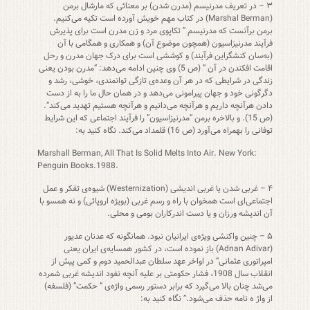
۳ – در تعریف مدرنیسم (مدرن شدن) بر معنائی که مارشال برمن
(Marshal Berman) در کتاب مهم خویش آورده است تکیه می‌کنیم.
برمن برآنست که مدرنیسم ” تکاپوی مرد و زن مدرن است برای پذیرش
فرآیند مدرنیزاسیون (همچون موضوع آن) و همکاری و همگامی با آن
(به‌سان کنشگراین فرآیند) و کوششی است برای درک جهان مدرن و رحل
اقامت افکندن در آن ” (ص 5) وی چنین ادامه می‌دهد: “مدرن بودن یعنی
زندگی در شرایطی که در هر آن وعده‌ی تازگی توانمندی، خوشی، رشد و
دگرگونی خود و جهان پیرامونی می‌دهد و در همان حال ما را به از دست
دادن هرآنچه داریم و هرآنچه می‌دانیم و هرآنچه هستیم تهدید می‌کند”.
(ص 15). و بالاخره برمن “مدرنیزاسیون” را فرآیند اجتماعی که این شرایط
توفانی را بهمراه می‌آورد (ص 16) قلمداد می‌کند. نگاه کنید به:
Marshall Berman, All That Is Solid Melts Into Air. New York:
Penguin Books.1988.
۴ – غربی شدن یا غربی اندیشی (Westernization) شیوه‌ی تفکر و عمل
اجتماعی‌ای است همخوان با راه و رسم غربی (بویژه اروپائی) و نه همسو با
آن اندیشه ورزان و یا دست اندرکاران بومی و محلی.
۵ – چنین واکنشی ویژه‌ی ایرانیان نبود. همانگونه که عدنان عدیور
(Adnan Adivar) باز نموده است، در کشور همسایه‌ی ایران یعنی
امپراتوری عثمانی” در اواخر عهد سلطان عبدالحمید دوم و کمی پیش از
انقلاب سال 1908، فشار حکومتی بر علیه آنچه نفود اندیشه غربی شمرده
می‌شد چنان بالا می‌گیرد که برابر دستور رسمی واژه‌ی ” حکمت” (فلسفه)
از واژ ه نامه حذف می‌شود.” نگاه کنید به: