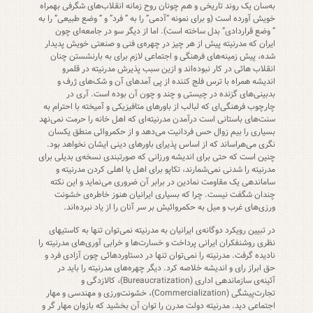
به‌سان یک روند تاریخی و هم چونان روح زمانه انقلاب‌های شگرفی بهمراه
خویش آورده است (و برای نمونه “آدمی” را به ” فرد” و ” وضع طبیعی” را به
” وضع قراردادی” بدل ساخته است). اما از دیگر سو در جامعه‌ای چون
ایران که مدرنیته پیش از هر چیز در چهره‌ی فنی و صنعتی خویش پدیدار
شده، پیش زمینه‌های فرهنگی و اجتماعی لازم برای به بارنشستن چنان
انقلاب هائی در کار نبوده‌اند و ازین سبب پذیرش مدرنیته در قلمرو
اندیشه همراه با ترس فلج کننده از پی آمدهای آن و شک‌های ژرف و
بدبینی‌های گزنده در چیستی و چند و چون آن بوده است. آری در
چارچوب فرهنگی‌ای که لبالب از باورهای متافیزیکی و آمیخته با احترام به
سنت‌های باستانی است درآمدن مدرنیته‌ای که اهل خانه را حرمت نمی‌نهد
بسیاری را بیم زوال حس فردانیت می‌دهد و از حکمروائی منطق یکسان
نگری می‌هراساند که از اساس پذیرای باورهای دینی ایشان نخواهد بود.
چنین است که حتی برای اندیشه ورزانی که صورتبندی نسخه‌ی بدیلی برای
مدرنیته را شدنی نمی‌شمارند، تکاپو برای اهل یا اهلی کردن مدرنیته و
ساماندهی یک مقاومت نمادین در برابر آن ضروری می‌نماید و این نکته
چندان شگفت نیست. چرا که بسیاری ایرانیان هنوز خاطره‌ی خشونت
ورزی‌های غرب و میل به حکمروائیش بر سر آنان را از یاد نبرده‌اند.
در تبیین رویکرد دوگانه‌ی ایرانیان به مدرنیته نمی‌توان تنها به کاستیهای
نظری روشنفکران ایرانی پرداخت و خسارت‌ها و خرابی آوری‌های مدرنیته را
نادیده گرفت. مدرنیته را نمی‌توان تنها در دستاوردهائی چون آزادی فرد و
حق ابراز رای و اندیشه خلاصه کرد. دیگر چهره‌های مدرنیته را باید در
آئینه‌ی سازماندهی اداری (Bureaucratization)، کالازدگی و
تجارت‌پیشگی (Commercialization)، خشونت‌ورزی و مهندسی و مهار
اجتماعی دید. مدرنیته دولت مدرن را توان آن بخشید که بازوان مهار گر و