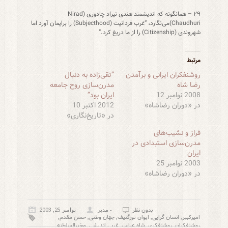
۲۹ – همانگونه که اندیشمند هندی نیراد چادوری (Nirad
Chaudhuri)می‌نگارد، “غرب فردانیت (Subjecthood) را برایمان آورد اما
شهروندی (Citizenship) را از ما دریغ کرد.”
مرتبط
روشنفکران ایرانی و برآمدن
“تقی‌زاده به دنبال
رضا شاه
مدرن‌سازی روح جامعه
2008 نوامبر 12
ایران بود”
در «دوران رضاشاه»
2012 اکتبر 10
در «تاریخ‌نگاری»
فراز و نشیب‌های
مدرن‌سازی استبدادی در
ایران
2003 نوامبر 25
در «دوران رضاشاه»
بدون نظر
- مدیر
نوامبر 25, 2003
امیرکبیر
انسان‌ گرایی
ایوان تورگنیف
جهان وطنی
حسن مقدم
,
,
,
,
,
روشنفکران
روشنفکری
شاه عباس
غربی اندیشی
مخبرالسلطنه
,
,
,
,