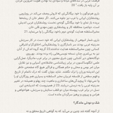
فرهنگ عربی در سده‌های میانه و سودای بنا نهادن هویت امروزین عربان
بر آن پایه باز یافت.” 20
باری هردوگون با خود بیگانگی‌ای که لاروئی وصف می‌کند در رویارویی
روشنفکران ایرانی با غرب نیز جلوه می‌کنند. اگر جعفر خان از ریشه‌ها
بریده باز نمای با خود بیگانگی گونه‌ی نخست روشنفکران غربی اندیش
است، دولتمرد محافظه کار و روشنفکری چون مهدی قلی خان
مخبرالسلطنه هدایت گونه‌ی دوم باخود بیگانگی را وا می‌نماید.21
باری٬ شمار انبوهی از روشنفکران ایرانی که خود دست در کار سرزنش
مدرنیته غربی بودند سر ناسازگاری با روشنفکرمآبی اخلاق‌گرا و اشرافیِ
کسانی چون مخبرالسلطنه هدایت نداشتند22 گرچه گروه اندکی از آنان
نیز به بی‌ثمری چنان نسخه نویسی‌هایی راه برده بودند. بهرروی
دوگانه‌های دیر آشنایی چون شرق معنوی در برابر غرب مادیگرا، عمل‌گرایی
علمی انگلوساکسون در برابر زیباشناسی عاشقانه‌ی آسیایی و نیز تقابل
میان امر بومی و محلی و حکم همگانی و فراگیر هیچ گاه صفحه‌ی خاطر
این اندیشه ورزان را ترک نگفتند. شاید بتوان گفت که درک ناتمام از تاریخ
و فهم سطحی از فلسفه غربیان مخبر السلطنه و بسیاری هم روزگاران او را
وا نمی‌نهاد تا پیچیدگی‌های ساختاری و ماهیت چند پهلو و همیشه در تغییر
مدرنیته غربی را به درستی دریابند.23 از همینروست که اندیشه‌ی این
نسل در برابر غرب پیوسته میان دو قطب ستایش و سرزنش، هواخواهی و
هراس و پیروی و پرهیز سرگردان مانده است.
شک و دودلی ماندگار؟
از آنچه گفته شد چنین بر می‌آید که به گواهی تاریخ محقق و نه