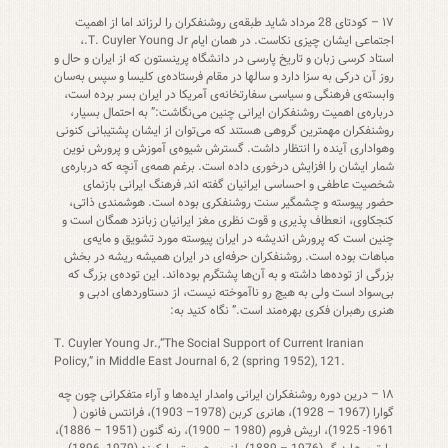
۱۷ – کودتای 28 مرداد شاید طبقه‌ی روشنفکران را لرزاند اما از اهمیت
اجتماعی ایشان چیزی نکاست. در همان ایام T. Cuyler Young Jr.،
استاد کرسی زبان و تاریخ پارسی در دانشگاه پرینستون که از ایران و حال و
روز آن درکی به سزا دارد و سالها در مقام فرستاده‌ی کلیسا و سپس به‌سان
وابسته‌ی فرهنگی و سیاسی سفارتخانه‌ی آمریکا در ایران بسر برده است،
درباره‌ی اهمیت روشنفکران ایرانی چنین می‌نگاشت:” به احتمال بسیار،
روشنفکران مهمترین گروهی هستند که می‌توان از ایشان پشتیبانی کنونی
وهواداری آینده را انتظار داشت. گسترش شیوه‌ی آموزش و پرورش نوین
شمار ایشان را افزایش درخوری داده است. برغم همه‌ی آنچه که درباره‌ی
شخصیت عاطفی و احساسی ایرانیان گفته اند, فرهنگ ایرانی بازنمای
حضور پیوسته و چشمگیر سنت روشنفکری بوده است. هوشمندی ذاتی،
کنجکاوی، انعطاف پذیری و قوت نظری مغز ایرانیان زبانزد همگان است و
چنین است که پرورش اندیشه در ایران پیوسته مورد تشویق و مایه‌ی
مباهات بوده است. روشنفکران حرفه‌ای در ایران همیشه ریشه در بخش
بزرگی از توده‌ها داشته و به آن‌ها پشتگرم بوده‌اند. این توده‌ی بزرگ که
بی‌سواد است ولی به هیچ رو ناآموخته نیست، از دستاوردهای ادبی و
هنری رهبران فکری بهره‌مند است.” نگاه کنید به:
T. Cuyler Young Jr.,“The Social Support of Current Iranian
Policy,” in Middle East Journal 6, 2 (spring 1952), 121.
۱۸ – درین دوره روشنفکران ایرانی وامدار ایده‌ها و آراء متفکرانی چون چه
گوارا (1967 – 1928)، هانری کربن (1978– 1903)، فرانتس فانون (
1961- 1925)، اریش فروم (1980 – 1900)، رنه گنون (1951 – 1886)،