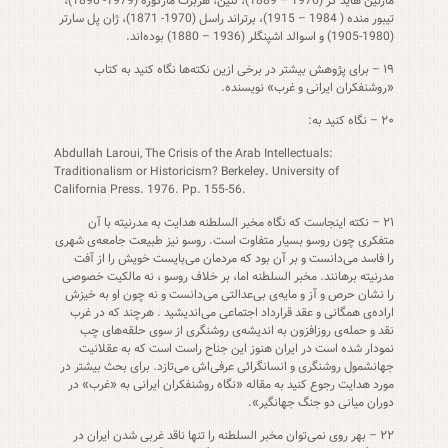
مارتین هاید گر (1976 – 1889)، لنین، هربرت مارکوزه (1979- 1896)،
تیبور منده ( 1984 – 1915)، برتراند راسل (1970- 1871)، ژان پل سارتر
(1980-1905) و اسوالد اشپنگلر (1936 – 1880) بوده‌اند.
۱۹ – برای پژوهش بیشتر در برخی ازین نکته‌ها نگاه کنید به کتاب
«روشنفکران ایرانی و غرب» نویسنده.
۲۰ – نگاه کنید به:
Abdullah Laroui, The Crisis of the Arab Intellectuals:
Traditionalism or Historicism? Berkeley. University of
California Press. 1976. Pp. 155-56.
۲۱ – نکته اینجاست که نگاه مخبر السلطنه هدایت به مدرنیته با آن
متفکری چون روسو بسیار متفاوت است. روسو نیز طبیعت جامعه‌ی شهری
را فاسد می‌دانست و بر آن بود که مردمان می‌بایست خویش را از آفت
مدرنیته برهانند. مخبر السلطنه اما، بر خلاف روسو ، نه مالکیت خصوصی
را نشان حرص و آز و مایه‌ی بی‌عدالتی می‌دانست و نه چون او به خیزش
اراده‌ی همگانی و عقد قرارداد اجتماعی می‌اندیشید . هرچند که در غرب
نقد و حمله‌ی روزافزون به اندیشه‌ی روشنگری از سوی حلقه‌های چب
نمودار شده است در ایران هنوز این جناح راست است که به عقلانیت
جهانشمول روشنگری و انسانگرائی عرفی‌اش می‌تازد. برای بحث بیشتر در
مورد هدایت رجوع کنید به مقاله «نگاه روشنفکران ایرانی به «غرب» در
دوران میانی دو جنگ جهانگیر».
۲۲ – بهر روی نمی‌توان مخبر السلطنه را تنها ناقد غربی شدن ایران در