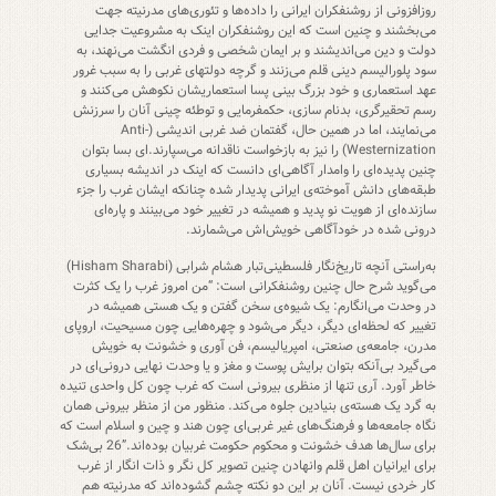
روزافزونی از روشنفکران ایرانی را داده‌ها و تئوری‌های مدرنیته جهت
می‌بخشند و چنین است که این روشنفکران اینک به مشروعیت جدایی
دولت و دین می‌اندیشند و بر ایمان شخصی و فردی انگشت می‌نهند، به
سود پلورالیسم دینی قلم می‌زنند و گرچه دولتهای غربی را به سبب غرور
عهد استعماری و خود بزرگ بینی پسا استعماریشان نکوهش می‌کنند و
رسم تحقیرگری، بدنام سازی، حکمفرمایی و توطئه چینی آنان را سرزنش
می‌نمایند، اما در همین حال، گفتمان ضد غربی اندیشی (Anti-
Westernization) را نیز به بازخواست ناقدانه می‌سپارند.‌ای بسا بتوان
چنین پدیده‌ای را وامدار آگاهی‌ای دانست که اینک در اندیشه بسیاری
طبقه‌های دانش آموخته‌ی ایرانی پدیدار شده چنانکه ایشان غرب را جزء
سازنده‌ای از هویت نو پدید و همیشه در تغییر خود می‌بینند و پاره‌ای
درونی شده در خودآگاهی خویش‌اش می‌شمارند.
به‌راستی آنچه تاریخ‌نگار فلسطینی‌تبار هشام شرابی (Hisham Sharabi)
می‌گوید شرح حال چنین روشنفکرانی است: “من امروز غرب را یک کثرت
در وحدت می‌انگارم: یک شیوه‌ی سخن گفتن و یک هستی همیشه در
تغییر که لحظه‌ای دیگر، دیگر می‌شود و چهره‌هایی چون مسیحیت، اروپای
مدرن، جامعه‌ی صنعتی، امپریالیسم، فن آوری و خشونت به خویش
می‌گیرد بی‌آنکه بتوان برایش پوست و مغز و یا وحدت نهایی درونی‌ای در
خاطر آورد. آری تنها از منظری بیرونی است که غرب چون کل واحدی تنیده
به گرد یک هسته‌ی بنیادین جلوه می‌کند. منظور من از منظر بیرونی همان
نگاه جامعه‌ها و فرهنگ‌های غیر غربی‌ای چون هند و چین و اسلام است که
برای سال‌ها هدف خشونت و محکوم حکومت غربیان بوده‌اند.”26 بی‌شک
برای ایرانیان اهل قلم وانهادن چنین تصویر کل نگر و ذات انگار از غرب
کار خردی نیست. آنان بر این دو نکته چشم گشوده‌اند که مدرنیته هم