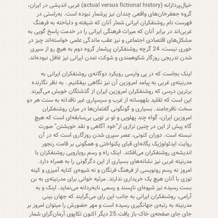
خیال‌پردازانه (actual versus fictional history) غربی اندیشی در ایران،
گروه جعفرخان‌های واقعی چندان نیز پرشمار نبوده است. به‌راستی در
فهرست نام روشنفکران ایرانی شمار آنان که شیفته و دلباخته به فرهنگ
غربی‌اند در برابر آنان که میراث فرهنگی ایرانی را در خدمت پاسخ گویی به
مشکل‌های اقتصادی اجتماعی و نیز عقب ماندگی علمی خواسته‌اند چیز در
خوری نیست، 24 گرچه روشنفکران پرشمار گروه دوم به هیچ رو از سپری
شدن تدریجی روزگار شکوهمندی و شوکت تمدن ایرانی نیز غافل نبوده‌اند.
اینک بجاست که در پی وارسی رویکرد دوگانه‌ی روشنفکران ایرانی به
مدرنیته‌ی غربی به پیامد امروزین آن نیز نگاهی بیفکنیم . به نظر نگارنده
برترین درسی که روشنفکران امروزین ایران از گذشتگان خویش می‌گیرند
این است که تقلید بلهوسانه از غرب و سرسپاری غیر ناقدانه به سنت هر دو
سخت نافرجامند. بسیاری و گونگونی گفتمان‌ها در میان روشنفکران
امروزین ایران، گواه چند پهلویی و تو بر تویی بی‌سابقه‌ای است که هیچ
گاه پیش از این در چنین ترازی از”خود آگاهی و نقد خویشتن” صورت
نبسته است. دوران کنونی، عصر سپری شدن روزگاری است که در آن
روایت ایدئولوژیک یگانه‌ای قبای یکنواختی و همگونی بر قامت رنجور
اندیشه‌ی روشنفکران می‌افکند. اینک راه و رسم رویارویی روشنفکران با
مدرنیته غربی نیز نشانه‌های بسیاری از این دگرگونی را به همراه دارد.
امروز نه رسم رونویسی از فرهنگ فرنگان و نه شیوه‌ی کنایه آمیزی و کینه
توزی با آنان هیچ یک خریداری ندارند. مرثیه خوانی برای مدرنیته‌ی به بن
بست رسیده نیز شیوه‌ای ناپسند و رسمی نابخردانه می‌نماید. اینک و به
آرامی، روشنفکران ایرانی به جانب این رای می‌گرایند که جهان بینی
مدرنیته به رتبه‌ی جهانگیری رسیده است و مهر حضورش را میتوان امروز بر
جای جای صفحه‌ی خاک باز یافت.25 دیگر اکنون تکاپوی آرمان‌گرای شمار