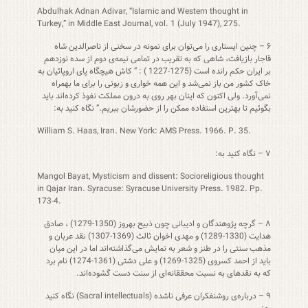
Abdulhak Adnan Adivar, “Islamic and Western thought in
Turkey,” in Middle East Journal, vol. 1 (July 1947), 275.
۶ – چنین ایستاری را می‌توان برای نمونه در سخنی از ناصرالدین شاه
قاجار بازیافت، شاهی که به تقریب در تمامی نیمه‌ی دوم از سده نوزدهم
بر ایران حکم رانده است (1275-1227 ) : ” کاش هیچگاه پای اروپائیان به
خاک کشور من باز نمی‌شد و این همه خواری و زبونی را برای ما بهمراه
نمی‌آورد. ولی اکنون که اینان بهر روی به درون مملکت نفوذ کرده‌اند باید
بگوئیم تا بهترین استفاده ممکن را از حضورشان ببریم.” نگاه کنید به:
William S. Haas, Iran. New York: AMS Press. 1966. P. 35.
۷ – نگاه کنید به:
Mangol Bayat, Mysticism and dissent: Socioreligious thought
in Qajar Iran. Syracuse: Syracuse University Press. 1982. Pp.
173-4.
۸ – گرچه پژوهندگان و ادیبانی چون ذبیح بهروز (1350-1279) ، صادق
هدایت (1330-1289) و مهدی اخوان ثالث (1369-1307) نقد عربان و
مذهب سنتی را در طنز و شعر به نمایش می‌گذاشته‌اند اما در این میان
باید از احمد کسروی (1325-1269) و علی دشتی (1361-1274) نام برد
که به نقدهای به نسبت محققانه‌ای از سنت دست گشوده‌اند.
۹ – درباره‌ی روشنفکران عرفی ناشده (Sacral intellectuals) نگاه کنید