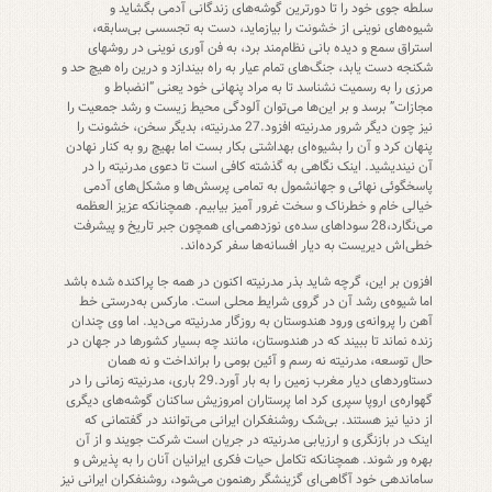
سلطه جوی خود را تا دورترین گوشه‌های زندگانی آدمی بگشاید و
شیوه‌های نوینی از خشونت را بیازماید، دست به تجسسی بی‌سابقه،
استراق سمع و دیده بانی نظام‌مند برد، به فن آوری نوینی در روشهای
شکنجه دست یابد، جنگ‌های تمام عیار به راه بیندازد و درین راه هیچ حد و
مرزی را به رسمیت نشناسد تا به مراد پنهانی خود یعنی “انضباط و
مجازات” برسد و بر این‌ها می‌توان آلودگی محیط زیست و رشد جمعیت را
نیز چون دیگر شرور مدرنیته افزود.27 مدرنیته، بدیگر سخن، خشونت را
پنهان کرد و آن را بشیوه‌ای بهداشتی بکار بست اما بهیچ رو به کنار نهادن
آن نیندیشید. اینک نگاهی به گذشته کافی است تا دعوی مدرنیته را در
پاسخگوئی نهائی و جهانشمول به تمامی پرسش‌ها و مشکل‌های آدمی
خیالی خام و خطرناک و سخت غرور آمیز بیابیم. همچنانکه عزیز العظمه
می‌نگارد،28 سوداهای سده‌ی نوزدهمی‌ای همچون جبر تاریخ و پیشرفت
خطی‌اش دیریست به دیار افسانه‌ها سفر کرده‌اند.
افزون بر این، گرچه شاید بذر مدرنیته اکنون در همه جا پراکنده شده باشد
اما شیوه‌ی رشد آن در گروی شرایط محلی است. مارکس به‌درستی خط
آهن را پروانه‌ی ورود هندوستان به روزگار مدرنیته می‌دید. اما وی چندان
زنده نماند تا ببیند که در هندوستان، مانند چه بسیار کشورها در جهان در
حال توسعه، مدرنیته نه رسم و آئین بومی را برانداخت و نه همان
دستاوردهای دیار مغرب زمین را به بار آورد.29 باری، مدرنیته زمانی را در
گهواره‌ی اروپا سپری کرد اما پرستاران امروزیش ساکنان گوشه‌های دیگری
از دنیا نیز هستند. بی‌شک روشنفکران ایرانی می‌توانند در گفتمانی که
اینک در بازنگری و ارزیابی مدرنیته در جریان است شرکت جویند و از آن
بهره ور شوند. همچنانکه تکامل حیات فکری ایرانیان آنان را به پذیرش و
ساماندهی خود آگاهی‌ای گزینشگر رهنمون می‌شود، روشنفکران ایرانی نیز