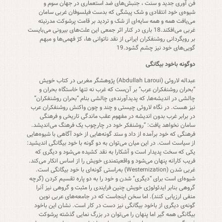
فن آوری جدید و سنت ، جنبش‌های ضد استعماری در جهان سوم و
شیوه‌ی خود انتقادی و شک پیشگی که بدست فیلسوفان غربی سامان
می‌یافت همه و همه سایه‌ای از شک و تردید بر قامت پرشوکت مدرنیته
غربی می‌افکند.18 باری در کنار اثر جمعی این علت‌های بیرونی می‌بایست
بر رویگردانی روشنفکران ایرانی از نقد ناتوانی ها، کژ فهمی‌ها و مبهم
گویی‌های خود نیز چشم گشود.19
دوگونه باخود بیگانگی
عبداله لاروئی (Abdullah Laroui) پژوهشگر مغربی در کتاب خویش
“بحران روشنفکران عرب” بر آن‌ست که غرب نه تنها خاستگاه بحران و
چالشی در اندیشه‌ها٬ که پدیدآورنده‌ی چالشی بنام “بحران روشنفکران”
نیز هست. در نگاه لاروئی چیستی و چند و چون واکنش روشنفکران عرب
در برابر غرب بدون اندیشه در مفهوم عقب ماندگی تاریخی و فرهنگی
سامان نخواهد یافت: “روشنفکر خود در چارچوب یک فرهنگ می‌اندیشد.
فرهنگی که خود برآمده از داد و ستد گونه‌هایی از خود آگاهی با شیوه‌هایی
از سیاست است. در این میان می‌توان به دو گونه با خود بیگانگی اندیشید:
یکی که سخت پدیدار است و آشکارا به نقد کشیده می‌شود و دیگری که
فریب کارانه پنهان می‌شود و واقعیتمندی خویش را از اساس انکار می‌کند.
غربی شدن (Westernization) به‌راستی گونه‌ای با خود بیگانگی است.
شیوه‌ای است برای “دیگری” شدن و خود را به دو پاره تقسیم کردن (گرچه
گروهی بنابر ایدئولوژی خویش چنین فرایندی را مثبت و گروهی نیز آنرا
منفی ارزیابی کنند). اما سخن اینجاست که در جامعه‌های عربی نوین
گونه‌ی دیگری از باخود بیگانگی نیز دست در کار است. نشان این باخود
بیگانگی همه گیر اما پنهان را می‌توان در بزرگ نمایی گذشته پرشوکت