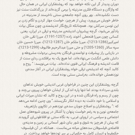
دوران پدیدار گر این نکته خواهد بود که روشنفکران ایرانی در همان حال
که واژگان و دستگاه فکری مدرنیته را برمی گزیده‌اند از بزرگداشت سنت نیز
دست نکشیده‌اند. بهر روی آنچه جامعه‌ی سنتی ناخرسند از مدرنیته در
خاطر خویش می‌پرورد، پیش از هرچیز، خواست مهار کردن و لگام زدن بر
این توسن سرکش بود. همچنانکه تاریخ‌نگار اندیشمندی چون منگل بیات
یادآور می‌شود، گرچه پیشروان اندیشه‌ی مدرنیته و ترقی در ایران، یعنی
کسانی چون میرزا فتحعلی آخوند زاده (1257-1191)، میرزا تقی خان
امیرکبیر(1286-1213)، میرزا ملکم خان (1287-1212)، میرزا حسین خان
سپه سالار (1260-1205) و حتی میرزا عبدالرحیم طالبوف (1299-1213)،
در بازیابی راز پیشرفت و توانمندی فرنگان به‌درستی بردولت مشروطه و
دانش علمی انگشت می‌نهاده‌اند، اما هیچ یک به برافکندن ردای سنت از
قامت اندیشه و فرهنگ ایرانی فتوی نداده‌اند. بیات می‌نویسد: ” روح و
کالبد آنچه که اندیشه‌ی ترقی خواه روشنفکران ایرانی در آغاز سده‌ی
نوزدهمش خوانده‌اند، به‌راستی سنتی بوده است.
گرچه روشنفکران این چنین در فراخوان غربی اندیشی خویش نداهای
بلندی سرداده بودند اما تنها پاره اندکی از ایشان خواهان پیروی بی‌چند و
چون از رسم و راه فرنگان شده و در این روح و کالبد که نشان میراث ایرانی
و اسلامی با خود داشت به دیده انکار نگریستند.” وی چنین ادامه می‌دهد
که :” روشنفکران و اصلاح جویان سده‌ی نوزدهم در تکاپوی بازتعریف
جامعه‌ی نوین و به رغم خواست پنهان یا آشکار در پیروی شیوه‌های عمل
اجتماعی و سیاسی در اروپای غربی، به نگاه سنتی نو افلاطونی‌ای گرویدند
که بیش از هرچیز به شوق و شور بنای شهر آسمانی بر زمین و مدینه‌ی
فاضله‌ی فیلسوفان سده‌های میانه می‌مانست . همانکه در آن فیلسوف-
حکمفرما و انسان کامل به حکمرانی بر سر توده‌ها خواهد پرداخت. در