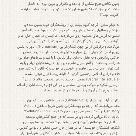
چنین نگاهی هیچ نشانی از جامعه‌ی تکثر‌گرای نوین نبود. نه اقتدار
حاکمیت بر حق تک تک شهروندان تکیه می‌کرد و نه دولت نماینده اراده
اکثریت بود.”7
به دیگر سخن، گرچه گروه پرشماری از روشنفکران دوره پسین سده‌ی
نوزدهم و سالهای نخستین قرن بیستم در چالش با باورهای خرافه آمیز
سنتی به ارزش‌های مدرنیته روی می‌آوردند، اما ایشان در همان حال اما و
اگرهای بیشماری در کار گزینش از میان ” مدرنیته راستین ” اروپایی
می‌کردند و برگرفتن آرائی چون انسان‌گرایی (Humanism) ، باور به نقش
پویای آدمی در جهان، میل مهار و کنترل طبیعت، نظر به تاریخ به‌سان
حرکتی پیشرفتی و به عقل به‌سان ابزار نقادی را با قید و شرط‌های فراوانی
همراه می‌ساختند. چالش میان علم و دین نیز نه روشنفکران ایرانی را به
کنار نهادن میراث دینی جامعه‌ی خویش فراخواند و نه آنان را به نقد جدی
فقه و عرفان اسلامی رهنمون گردید.8 طبقه روشنفکران عرفی ناشده
(Sacral intellectuals) همچنان پایبند به باور بنیادینی ماند که برابر آن
بازسازی شکوه و شوکت پیشین اسلامیان در گرو فهم درست آنان از اسلام
راستین و پیرایش آن از زنگار خرافات و کژبینی‌ها بود.9
نظر در آراء ادوار شیلز (Edward Shils) جامعه شناس به درک بهتر این
معنا می‌انجامد که از چه رو روشنفکرانی چنین تاریخ بالفعل (Actual
history) را بر آستان مفهومی چون دین کژ فهمیده شده (Revelation
betrayed) قربانی کردند. وی برآنست که در جمع کشورهای توسعه
نایافته‌ای که مردمانش “بهت زده‌ی پیشینه‌ی شکوهمند و دستاوردهای
شگرف گذشتگان خویشند” اما در همان حال حس تحقیر و ناتوانی کنونی را
نیز تجربه می‌کنند، توسعه حیات سیاسی بیشتر با “تکاپویی شورآمیز برای