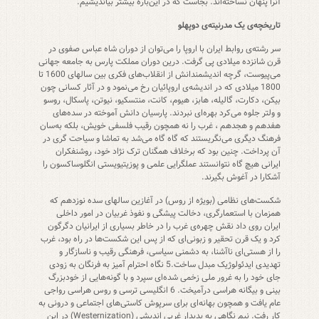
آنرا پنهان نساخته‌اند. بجاست که در این‌باره بیشتر بیاندیشیم.
تاریخچه‌ی یک مدرنیته‌ی دوپهلو
سر رشته‌ی روابط ایران با اروپا را می‌توان از دوران شاه عباس صفوی در
قرن شانزده میلادی پی گرفت. درین دوران مملکت پارس به جامعه جهانی
می‌پیوست، گرچه اندیشمندانش از انقلاب‌های فکری بین سالهای 1600 تا
1800 میلادی که در اندیشه‌ی اروپائیان رخ می‌نمود و در آثار کسانی چون
بیکن، دکارت، گالیله، هابز، هیوم، کانت، منتسکیو، نیوتن، پاسکال، روسو
و ولتر جلوه می‌کرد بهره‌ای نبردند. پارسیان دانش آموخته در سده‌های
هفدهم و هجدهم ، غرب را نه همچون رقیب فلسفی خویش، بلکه به‌سان
فرهنگ دیگری می‌نگریستند که گاه گاه می‌شد به تماشا و سیاحت گری در
آن پرداخت. چنین بود که برخلاف همگنان ترک نژاد خود، روشنفکران
ایرانی هیچ گاه نتوانستند عملگرایی علمی و پوزیتیویستی انگلوساکسون را
آشکارا در آغوش بگیرند.
شکست‌های نظامی (بویژه از روس) در آغازین سالهای سده نوزدهم که
همزمان با استعمارگری، دخالت پیشگی و نفوذ غربیان در امور داخلی
ایران روی داد نقش چهره‌ی غرب را در خاطر بسیاری از ایرانیان دگرگون
کرد و یک قرن تحقیر و زبونی‌ای که از پس این شکست‌ها در راه بود، غرب
را از هستی‌ای ناآشنا، به دشمنی سیاسی، فرهنگی رقیب و ناسازگار و
تهدیدی ایدئولوژیک مبدل ساخت.5 نگاه احترام آمیز به فرنگان به زودی
جای خود را به غرور ملی زخمی شده‌ای سپرد و با گونه‌هایی از خودبزرگ
بینی و بیگانه هراسی درآمیخت. 6 انگلیسی ترسی و روس هراسی رواجی
عام یافت و همچون بهانه‌ای برای سرپوش کاستی‌های اجتماعی و درونی به
کار رفت. نیم نگاهی به پدیدار غربی اندیشی (Westernization) در این