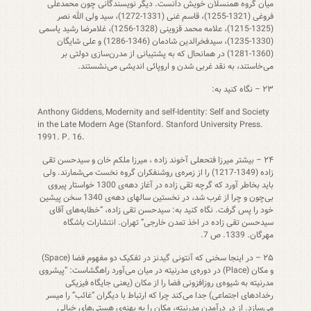
میان گروه همنسلان خویش دانست. دیگر نویسندگانی چون محمدعلی
فروغی (1321-1255)، قاسم غنی (1331-1272)، سید ولی الله نصر
(1325-1215)، علامه محمد قزوینی (1328-1256)، غلامرضا رشید یاسمی
(1330-1235)، سیدفخرالدین شادمان (1346-1286) و علی شایگان
(1360-1281) در همانحال که به پشتیبانی از مدرن‌سازی دولتی بر
می‌خاستند، به نقد غربی شدن و اروپائی اندیشی می‌نشستند.
۲۳ – نگاه کنید به:
Anthony Giddens, Modernity and self-Identity: Self and Society
in the Late Modern Age (Stanford. Stanford University Press.
1991. P. 16.
۲۴ – بیشتر میرزا فتحعلی آخوند زاده ، میرزا ملکم خان و سیدحسن تقی
زاده (1349-1217) را از زمره‌ی روشنفکران گروه نخست می‌شمارند. ولی
باید بخاطر آورد که گرچه تقی زاده در آغاز دهه‌ی 1300 خواستار پیروی
بی‌چون و چرا از غرب شد، در نخستین سالهای دهه‌ی 1340 سخن پیشین
خود را پس گرفت. نگاه کنید به: سیدحسن تقی زاده، “خطابه‌های آقای
سیدحسن تقی زاده در اخذ تمدن خارجی” تهران. انتشارات باشگاه
مهرگان. 1339. ص 7.
۲۵ – در اینجا سخنی که آنتونی گیدنز در تفکیک دو مفهوم فضا (Space)
و مکان (Place) در دوره‌ی مدرنیته در میان می‌آورد راهگشاست: “پیشروی
مدرنیته به شیوه‌ی روزافزونی فضا را از مکان (یعنی جایگاه فیزیکی
رخدادهای اجتماعی) جدا می‌کند چرا که ارتباط با دیگران “غائب” را میسر
می‌سازد. از در درآمدن مدرنیته، مکان را به پهنه‌ی هستی‌های خیالی