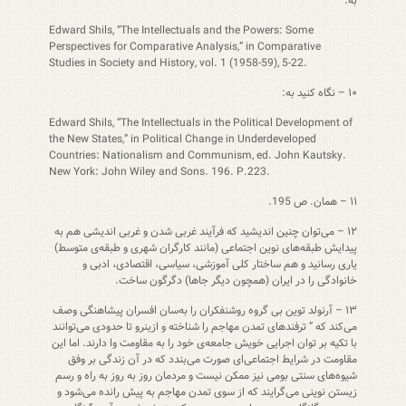
به:
Edward Shils, “The Intellectuals and the Powers: Some
Perspectives for Comparative Analysis,” in Comparative
Studies in Society and History, vol. 1 (1958-59), 5-22.
۱۰ – نگاه کنید به:
Edward Shils, “The Intellectuals in the Political Development of
the New States,” in Political Change in Underdeveloped
Countries: Nationalism and Communism, ed. John Kautsky.
New York: John Wiley and Sons. 196. P.223.
۱۱ – همان. ص 195.
۱۲ – می‌توان چنین اندیشید که فرآیند غربی شدن و غربی اندیشی هم به
پیدایش طبقه‌های نوین اجتماعی (مانند کارگران شهری و طبقه‌ی متوسط)
یاری رسانید و هم ساختار کلی آموزشی، سیاسی، اقتصادی، ادبی و
خانوادگی را در ایران (همچون دیگر جاها) دگرگون ساخت.
۱۳ – آرنولد توین بی‌ گروه روشنفکران را به‌سان افسران پیشاهنگی وصف
می‌کند که ” ترفندهای تمدن مهاجم را شناخته و ازینرو تا حدودی می‌توانند
با تکیه بر توان اجرایی خویش جامعه‌ی خود را به مقاومت وا دارند. اما این
مقاومت در شرایط اجتماعی‌ای صورت می‌بندد که در آن زندگی بر وفق
شیوه‌های سنتی بومی نیز ممکن نیست و مردمان روز به روز به راه و رسم
زیستن نوینی می‌گرایند که از سوی تمدن مهاجم به پیش رانده می‌شود و