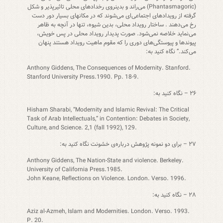
(Phantasmagoric) می‌راند و بدینروی رخدادهای محلی تاثیرپذیر و شکل
گرفته از رویدادهای اجتماعی‌ای می‌شوند که در مکانهای بسیار دور دست
رخ می‌دهند . ساختار رویداد محلی، بدین شیوه، تنها در آنچه به ظاهر
می‌نماید خلاصه نمی‌شود. صورت پدیدار رویداد محلی در پس خویش،
پیوند‌ها و پیوستگی‌های دوری را که مقوم ماهیت رویداد هستند پنهان
می‌کند.” نگاه کنید به:
Anthony Giddens, The Consequences of Modernity. Stanford.
Stanford University Press.1990. Pp. 18-9.
۲۶ – نگاه کنید به:
Hisham Sharabi, “Modernity and Islamic Revival: The Critical
Task of Arab Intellectuals,” in Contention: Debates in Society,
Culture, and Science. 2,1 (fall 1992), 129.
۲۷ – برای دو نمونه پژوهش درباره‌ی خشونت نگاه کنید به:
Anthony Giddens, The Nation-State and violence. Berkeley.
University of California Press.1985.
John Keane, Reflections on Violence. London. Verso. 1996.
۲۸ – نگاه کنید به:
Aziz al-Azmeh, Islam and Modernities. London. Verso. 1993.
P. 20.