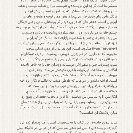
“جعفر خان از فرنگ آمده” را حسن مقدم (1274-1304) به سال 1311
منتشر ساخت. گرچه این نویسنده‌ی هوشمند در آن هنگام بیست و هفت
سال بیشتر نداشت٬ نمایشنامه‌اش که به طعن و تسخر در کار ایرانی
فرنگی‌مآبی بنام جعفرخان می‌پردازد هنوز مورد توجه و علاقه‌ی عامه‌ی
ایرانیان است. جعفر خان که در پی دیدار فرآورده‌های مادی و فنی فرنگان
به دیار خویش بازگشته است در فرهنگ سنتی وآداب و ارزش‌های بومی به
چشم حقارت می‌نگرد و اروپا را مهد شکوه و پیشرفت و برتری و سروری
می‌یابد. جعفرخان هم به شخصیت بازارف (Bazarov) در “پدران و
فرزندان” می‌ماند و هم از اساس با این بازیگر نمایشنامه‌ی ایوان تورگنیف
(Ivan Turgenev) متفاوت است. این هر دو برآورده‌ی نسلی سخت
مغرورند که به داوری در کار پدران خویش می‌نشیند، از درک همگنان و
هموطنان خویش ناتوانست، ارزشهای بومی را به هیچ می‌انگارد، غرب را به
سبب پیشرفت فنی و علمی‌اش می‌ستاید و پدران خود را به خاطر نادیده
انگاشتن یا مخالفت کورکورانه با غرب نکوهش می‌کند. جعفرخان اما،
بهره‌ای از خوی خودآموختگی، سنت شکنی و خود اتکائی بازارف نبرده
است. او ابله مقلدی را می‌ماند که طوطی صفت به تقلید فرنگان پرداخته
بی‌آنکه به معرفتی راستین از چیستی غرب راه برد. چنین است که
خواننده‌ای اثر تورگنیف می‌تواند از در همدلی با بازارف درآید و هیچ
انگاریش را به تیزبینی‌اش ببخشد. اما غرور و نخوت جعفرخان بهیچ رو
تحمل‌کردنی نمی‌نماید. پس باید پرسید که به‌راستی پس از هشتاد سال
سر دلربائی ” جعفرخان از فرنگ آمده” در چیست و دلیل پذیرش پیام آن
میان روشنفکران کدامست؟
شاید بتوان جاذبه‌ی این کتاب را به شخصیت افسانه‌آمیز پدید‌آورنده‌اش
گره زد: نویسنده‌ای دانش آموخته‌ی سوئیس که در جوانی در حالیکه بیش