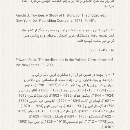
هر روز بیگانگان جدیدی را به زیر پرچم حکومت خویش می‌آورد.” نگاه
کنید به:
Arnold J. Toynbee, A Study of History, vol.1 (abridged ed.),
New York. Dell Publishing Company. 1971. P. 451.
۱۴ – این نکته‌ی درخوری است که در ایران و بسیاری دیگر از کشورهای
کمتر توسعه یافته روشنفکران غربی اندیش درهواداری و پیشبرد ملی
گرائی نیز سخت کوشیده‌اند.
۱۵ – نگاه کنید به:
Edward Shils, “The Intellectuals in the Political Development of
the New States.” P. 209.
۱۶ – با اینهمه در همین دوران آراء متفکران غربی تاثیر ژرفی بر
اندیشه‌های روشنفکران ایرانی نهاده است. از سلسله‌ی این متفکران
می‌توان کسان زیر را نام برد: اگوست کنت (1857 – 1798) ، دنیس
دیدرو (1784 – 1713)، الکساندر دوما (1870 – 1800)، آناتول فرانس
(1924 – 1844)، ویکتور هوگو (1885 – 1802)، ژان دولا فونتن (1695
– 1621)، ایمانوئل کانت (1804 – 1724)، آلفونس دولا مارتین (1869-
1790)، گوستار لوبون (1931- 1841)، ولادیمیر لنین (1924 – 1870)،
جان لاک (1704 – 1632)، کارل مارکس (1883 – 1818)، مولیر (1673
– 1622)، منتسکیو (1755 – 1689)، پاسکال (1662 – 1623)،
روسو(1778 – 1712)، لئو تولستوی(1910 – 1828) و امیل زولا (1892
– 1840).