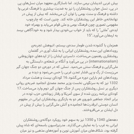
بیش غربی اندیشان برمی سازند. اما ناسازگاری معهود میان نسل‌های پی
در پی، نسل جوان روشنفکران را نیز به ضدیت بیشتری با فرهنگ غربی وا
داشته و فرهنگ و سنت بومی را توان آن می‌بخشد که بیش از پیش در
نهانخانه‌ی خاطر این روشنفکران خانه کند. چنین است که چارچوب
مفهومی تصوری چون فرهنگ بومی و ملی قوام می‌یابد و بهمراه خود
ایده‌ی “ملتی” را که باید از خواب بی‌خودی بیدار شود و به خودآگاهی برسد
به ارمغان می‌آورد.”15
همزمان با گشوده شدن طومار سده‌ی بیستم، انبوهش تجربه‌ی
رویدادهای این سده روشنفکران ایرانی را به شک آوری در گفتمان
روشنفکری رهنمون می‌ساخت، دلسردی ایشان را از ایده‌های جهان‌‌وطنی
(internationalism) در پی می‌آورد و آنگاه بر شعله‌ی دلبستگی به
ملی‌گرایی و فرهنگ سنتی می‌دمید. نسلی که در دوره‌ی دو جنگ جهان گیر
می‌زیست از رگ و پی فشار تمدن غربی را حس می‌نمود و دیده بر
رویدادهای غم باراین دوره می‌گشود.16 کودتای بیست و هشت مرداد
1332 نیز که به سرنگونی نخست وزیر محمد مصدق انجامید ضربه‌ی روانی
دیگری بر نسل روشنفکران پس از جنگ جهان گیر دوم وارد می‌ساخت.17
کودتای برنامه ریزی شده از سوی آمریکا و رفتار زبونانه‌ی حزب توده در
برابر اتحاد جماهیر شوروی هر دو به بازنگری روشنفکران ایرانی در مفهوم
انسان دوستی ابرقدرت‌ها انجامیده و آتش ملی‌گرایی را بیش از پیش در
دل ایشان بر می‌افروختند.
دهه‌های 1340 و 1350 نیز به سهم خود رویکرد دوگانه‌ی روشنفکران
ایرانی به غرب را به نمایش می‌گذارند. مدرنیزاسیون باسمه‌ای که شاه پیش
گرفته بود، شکاف‌های میان آموزش نوین و آموزه‌های مذهبی و نیز میان