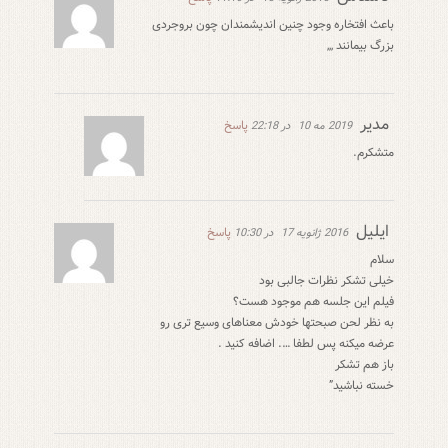
باعث افتخاره وجود چنین اندیشمندان چون بروجردى
بزرگ بیمانند ,,,
مدیر
پاسخ
2019 مه 10
در 22:18
متشکرم.
ایلیل
پاسخ
2016 ژانویه 17
در 10:30
سلام
خیلی تشکر نظرات جالبی بود
فیلم این جلسه هم موجود هست؟
به نظر لحن صبحتها خودش معناهای وسیع تری رو
عرضه میکنه پس لطفا …. اضافه کنید .
باز هم تشکر
خسته نباشید”