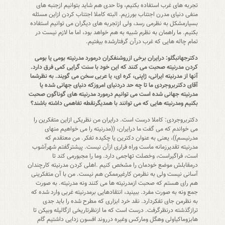
تجربه های غرب استفاده بکنیم، وتا حدی هم شاید بتوانیم ازجنبه های
منفی دنیای مدرن اجتناب بورزیم. البته کاملا اجتناب کردن ازاین مسئله
بسیارمشکل به نظرمی رسد، ولی ازتجربه های دیگران می توانیم استفاده
بکنیم. ما راهمان به نظرم شبیه به هم خواهد بود، اما ما لازم نیست در
تمام چاله هایی که غرب درآن گرفتارشده بیفتیم.
دکترجهانبگلو: درایران برخی ازروشنفکران درمورد مدرنیته بومی یا بومی
کردن مدرنیته صحبت می کنند که این خود با سنت گرایی کمی فرق دارد.
آنها از مدرنیته ایرانی، ژاپنی، کره ای، یا عربی سخن می گویند. به نظرشما
آقای دکتربروجردی ما تا چه حد دردنیای امروزکه دنیای جهانی شده یا
مدرنیته جهانی شده است می توانیم درمورد مدرنیته های گوناگون صحبت
بکنیم ومدرنیته هایی که می توانند با همدیگرنقطه تفاهمی داشته باشند؟
دکتربروجردی: کاملا درست است. درایران من نظریکی ازاین متفکرین را
می خواندم که می گفت ما درایران، ((مدرنیته را می خواهیم منهای
مدرنیسم))، یعنی به عنوان دکترین یا چکیده تفکر. من معتقدم که
مدرنیته تقدیرزمانه ماست وراه فراری ازآن نیست. پیشترگفتم شهرآشوب
است، فراگیراست، وخصلت تهاجمی دارد. وما را مجبورمی کند تا
درمقابلش موضع خودمان را مشخص کنیم .اهلی کردن مدرنیته کارچندان
آسانی نیست ولی به نظرمن کارغیرممکن هم نیست. من با آن متفکرینی
هم رای هستم که صحبت ازمدرنیته ها می کنند ونه مدرنیته. به صورت
جمع ونه به صورت مفرد. ببینید، انتقادهایی برمدرنیته غربی وارد شده که
به نظرمن جای تفکردارد. نقد خرد ابزاری که مطرح شده را باید جدی
ترازگذشته درنظرگرفت. درست است که ما ازنظرتاریخی ازگالیله وبیکن تا
هابزوماکیاولی وهگل ومارکس وغیره درروند افسون زدایی داشتیم گام