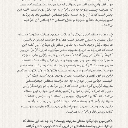
مورد نظر واقع شده اند. پس سوالی که درذهن ما بیدارمیشود این است
که مدرنیته چیست وتوجه به آن درایران به چه دلیل بوده است. البته این
بحثی است که ما آن را به جلسه دیگراختصاص خواهیم داد ودربرنامه
امروزبیشتربه معنای مدرنیته و تحول فلسفی – اجتماعی آن خواهیم
پرداخت.
پل دومان، منتقد ادبی بلژیکی- آمریکایی درمورد مدرنیته میگوید: مدرنیته
میل رسیدن به شروع جدیدی است همراه با خواست ازمیان برداشتن
هرآنچه ازقبل وجود داشته. به نظرمن منظورپل دومان ازاین گفته این
است که هربارکه ما درباره مدرنیته سخن میگوییم ضرورتا از”نو” دربرابر
“کهنه” و “حال” در برابر”گذشته” صحبت می کنیم. وازاین نظر، مدرنیته
همواره به منزله مفهمومی پویا وروندی سیال تجلی یافته است. فلسفه
مدرن موجب شکل گیری مدرنیسم درزمینه ادبیات وهنر شد، وهمچنین
موجب ایجاد مدرنیزاسیون درزمینه صنعت وتکنولوژی. ولی تکوین هرکدام
ازاین دو خود تغییری دراندیشه مدرن بوجود آورده است. اینکه این
خواست جهانی مدرن بودن تا چه حد درادامه منطقی جوهرفلسفی
مدرنیته قرارمی گیرد بحثی است که دراین برنامه با دو پژوهشگرایرانی
داریم که هریک ازآنها به نوعی درآثارونوشته های خود به این مسئله
پرداخته اند. آقای دکترمهرزاد بروجردی، استادعلوم سیاسی دانشگاه
سیراکیوزدرآمریکا ونویسنده کتاب روشنفکران ایرانی وغرب. وآقای
دکترفرزین وحدت، مدرس علوم اجتماعی دردانشگاه هاروارد ونویسنده
کتاب رویایی فکری ایران با مدرنیت.
دکتررامین جهانبگلو: معنای مدرنیته چیست؟ وتا چه حد این معنا، که
ازنظرفلسفی وجامعه شناختی در قرون گذشته درغرب شکل گرفته،