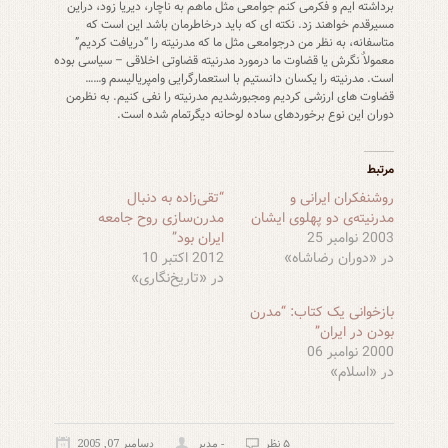
برداشته ایم و فکرمی کنم جوامعی مثل ماهم به ناچار، دیریا زود، دراین
مسیرقدم خواهند زد. نکته ای که باید درخاطرمان باشد این است که
متاسفانه، به نظر من درجوامعی مثل ما که مدرنیته را “دریافت کردیم”
معمولاٌ نگرش یا قضاوت ما درمورد مدرنیته قضاوتی اخلاقی – سیاسی بوده
است. مدرنیته را یکسان دانستیم با استعمارگرایی وامپریالیسم و……
قضاوت های ارزشی کردیم ومجبورشدیم مدرنیته را نفی کنیم. به نظرمن
دوران این نوع برخوردهای ساده لوحانه دیگرتمام شده است.
مرتبط
روشنفکران ایرانی و
“تقی‌زاده به دنبال
مدرنیته‌ی دو پهلوی ایشان
مدرن‌سازی روح جامعه
2003 نوامبر 25
ایران بود”
در «دوران رضاشاه»
2012 اکتبر 10
در «تاریخ‌نگاری»
بازخوانی یک کتاب: “مدرن
بودن در ایران”
2000 نوامبر 06
در «اسلام»
۵ نظر
- مدیر
دسامبر 07, 2005