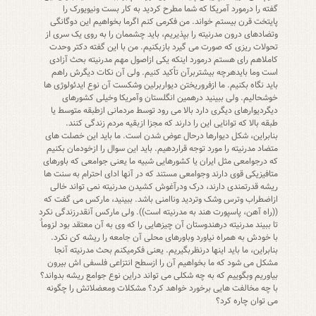
گفته را درمورد آمریکا که شما مطرح کردید به کار بست ونیویورک را
پایتخت قرن بیستم خواند. من فکرمی کنم اگرما بخواهیم این دوگانگی
وتضادهای درون مدرنیته را بپذیریم، باید چشممان را به روی یک سری از
تحولات ریزی که صورت می گیرد بازبکنیم. من با این گفته دکتر وحدت
کاملاهم رای هستم درمورد اینکه یکی ازاصول مهم مدرنیته بحث آزادی
است وما بایدهرچه بیشتربرآن تاًکید کنیم. ولی آن نکات دیگرش راهم
باید نگاه بکنیم. ما ازفروریختن دیواربرلین وشکست آن نوع ایدئولوژی ها
خوشحالیم. ولی ببینید درهمین انگلستان وآمریکا وخیلی کشورهای
دیگردیوارهای دیگری دارد بالا می رود توسط مردمانی ازطبقه متوسط یا
طبقه بالا که توانایی این را دارند که مجزا ازبقیه مردم زندگی کنند.
بنابراین، شکل دیوارها درحال عوض شدن است. ما باید این خصلت های
متضاد مدرنیته را مورد توجه قراردهیم. باید این سوال را ازخودمان بکنیم
که درجوامعی مثل ایران یا کشورهایی شبیه ما یعنی جوامعی که باورهای
متافیزیکی قوی دارند وجوامعی مستند که در آنها ادای احترام به سنت ها
ریشه قدرتمندی دارند، درک ودرآغوش کشیدن مدرنیته نمی تواند خالی
ازاضطراب وترس وشک وتردید وناامنی باشد. ببینید، مارکس می گفت که
((راه آهن، پاسپورت هند به مدرنیته است)). ولی مارکس آنقدرزندگی نکرد
تا ببیند مدرنیته درهندوستان آن چیزهایی را که وی به آن معتقد بود لزوماٌ
با خودش به همراه نیاورد وباورهای محلی آن جامعه را ریشه کن نکرد.
بنابراین، ما باید اینها درنظربگیریم. یعنی فکرمیکنم بحث مدرنیته آنجا
مشکل می شود که ما بخواهیم آن را ازسطح انتزاعی فلسفی اش بیرون
بیاوریم وبگوییم که به چه شکلی می تواند دراین نوع جوامع ریشه بدواند؟
با چه مخالفت هایی برخورد خواهد کرد؟ مشکلات ومعضلاتش را چگونه
می توان چاره کرد؟