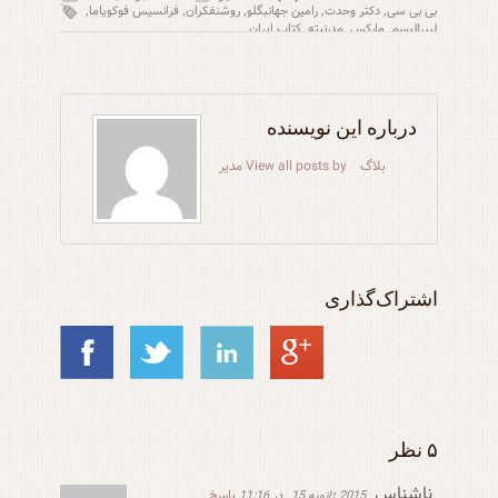
بی بی سی
دکتر وحدت
رامین جهانبگلو
روشنفکران
فرانسیس فوکویاما
,
,
,
,
,
لیبرالیسم
مارکس
مدرنیته
کتاب ایران
,
,
,
درباره این نویسنده
بلاگ
View all posts by مدیر
اشتراک‌گذاری
۵ نظر
ناشناس
پاسخ
2015 ژانویه 15
در 11:16