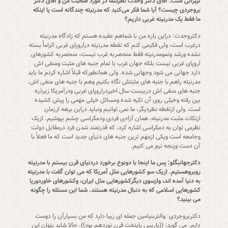
لیبرالی است. آقای دکتر وحدت نظرشما در مورد صحبت من و آقای دکتر
بروجردی چیست؟ آیا شما فکر می‌کنید که مدرنیته چندگانه است یا اینکه
ما فقط یک مدرنیته غربی داریم؟
دکتروحدت: دراین باره من با شماهم عقیده هستم که زادگاه مدرنیته
درغرب است، ولی فکرمی کنم که نقطه مدرنیته دراروپای غربی الزاماٌ بسته
نشده ورشد ونمومدرنیته فقط منحصربه غرب نیست، منحصربه کشورهای
اروپای غربی نیست بلکه جهان غرب با تمام جنبه های مثبت ومنفی اش
دارد جهانی می شود وجهانی شده. ولی همانطورکه قبلاٌ اشاره کردم ما باید
مدرنیته راهم با جنبه های مثبتش نگاه بکنیم وهم با جنبه های منفی اش.
جنبه های منفی اش دربیست سال اخیردراروپای غربی ودرآمریکا زیرذره
بین رفته وخیلی روی آن تکیه شده ومسائل خیلی مهمی را پیش کشیده
است. ولی ازنقطه نظردیگر، ما نمی توانیم ونباید دراین برهه اززمان
ازنکات مثبت مدرنیته، همان آزادی فردی ودمکراسی چشم بپوشیم. ازیک
نظرمی توان به دمکراسی اشاره کرد، که قدرتمند شدن فرد درمقابل دولت
وجامعه است ویکی ازمهم ترین جنبه های دنیای جدید است که ما فعلاٌ با
آن دست وپنجه نرم می کنیم.
دکترجهانبگلو: پس ما اینجا با دونوع برخورد دردنیای قرن بیستم با مدرنیته
روبروهستیم. ازیک سو کشورهایی مثل آمریکا که می توان گفت با مدرنیته
به دنیا آمده اند، وازسوی دیگرکشورهایی مثل ایران، وکشورهای خاوردوریا
کشورهایی اسلامی که به دنبال مدرنیته هستند. شما این مسئله را چگونه
می بینید؟
دکتربروجردی: والتربنیامین جمله ای زیبا دارد که من بسیارآن را دوست
دارم. می گوید: ((پاریس پایتخت قرن نوزدهم بود)). حالا شاید بتوان این