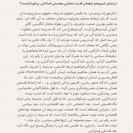
دردنیای امروزهم ازهمان قدرت معنایی وهستی شناختی برخورداراست؟
دکترمهرزاد بروجردی: به نظرمن مفهوم مدرنیته، مفهوم بسیارپیچیده ای
است که باید ازنقاط مختلف واززاویه دیدهای مختلف به آن نگاه کرد. شاید
به نظرم بهترین صحبت وتعریف را ازاین مقوله متفکر انگلیسی آقای
آنتونی گیدنزمطرح کرده. گیدنزمطرح می کند که مدرنیته دنیای متفاوت
وجدیدی را نمایندگی می کند که برسه اصل و یا سه شالوده بنا شده است.
این سه اصل که گیدنزبرمی شمارد عبارتند از: 1- یک نگاه خاص به دنیا،
یعنی نگاهی که معتقد است که انسان سرورومالک دنیاست ومی تواند در
جهان ایجاد دگرگونی کند وبه موازات آن یک سری ایده ها ومفاهیم را
درفرهنگ سیاسی با خود به همراه آورد ودنیای جدیدی را رقم زند. این
مفاهیم، آزادی، برابری، فردگرایی، لیبرالیسم، خردگرایی، و….هستند.
یعنی به عبارت دیگراگربخواهیم ازبعد فلسفی، مدرنیته را تعریف بکنیم
برمی گردیم به همان مفاهیم نومانند انسان گرایی یا Humanism، نقش
فعال وسروری انسان درجهان، استیلای برطبیعت، ایده ترقی، خرد به
عنوان دادگاه شعور بشری، افسون زدائی ازجهان، و …..که ازلحاظ فلسفی
همگی به همان عصرروشنگری برمی گردد. به قول متفکرآلمانی هابرماس،
عصر روشنگری سه دستاورد مهم با خود داشته است که عبارت بودند
ازخردگرایی، فردباوری، وسکولاریسم. اما به قول گیدنز، مدرنیته بیش ازیک
نگاه فلسفی است. بعد اجتماعی دارد، بعد اقتصادی دارد، بعد سیاسی
دارد. بنابراین اومعتقد است که خصلت دوم مدرنیته آن مجموعه نهادهای
اقتصادی مانند تولید صنعتی واقتصاد آزاد است که مدرنیته را دراین دوران
جدید رقم می زند. سوم مجموعه ایی ازنهادهای سیاسی، برای ملت –
دولت ها است. بنابراین، به نظرمن باید این را درشکل وسیع تری نگاه کرد،
بعد فلسفی وسیاسی.