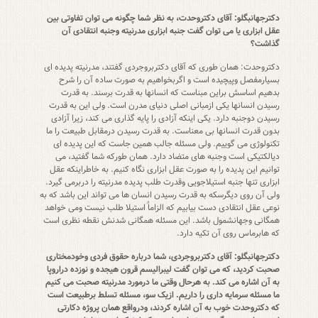
دکترجهانبگلو: آقای دکتروحدت، به نظر شما چگونه می توان تفاوتی بین
عقل ابزاری یا می توان گفت جنبه ابزاری مدرنیته وجنبه انتقادی آن
گذاشت؟
دکتروحدت: همان طوری که آقای دکتربروجردی گفتند، مدرنیته پدیده ای
بسیارمفصل وپیچیده است و اگربخواهیم به صورت ساده آن را شرح
بدهیم اساسش براین مبناست که انسانها به قدرت برسند. به قدرت
رسیدن انسانها یکی ازمبانی اصلی دنیای مدرن است. ولی این به قدرت
رسیدن دوجنبه دارد. یکی اینکه آزادی را پایه گذاری می کند، زیرا آزادی
بدون قدرت انسانها بی معناست. به قدرت رسیدن درمقابل طبیعت را ما
تکنولوژی می گوییم. ولی مسئله جالب همین جاست که این پدیده ای
دیالکتیکی است وجنبه های متضاد دارد. همان طورکه شما گفتید، می
توانیم این پدیده را به صورت عقل ابزاری نگاه کنیم. به خاطراینکه عقل
ابزاری تنها جنبه استیلاجویی وقدرت طلب پدیده مدرنیته را دربرمی گیرد.
ولی آن روی دیگرسکه به قدرت رسیدن انسان ها می تواند این باشد که به
نوعی عقل انتقادی دست بیابیم که الزاماٌ استیلا طلب نیست ومی خواهد
همگانی وجهانشمول باشد. این مسئله همگانی شدنش نقطه نظری است
که هابرماس روی آن تکیه دارد.
دکترجهانبگلو: آقای دکتربروجردی، شما درباره حقوق فردی وخودمختاری
صحبت کردید، که می توان گفت لیبرالیسم قرون هیجده و نوزده دراروپا
به آن اشاره می کند. به هرحال وقتی ما درمورد مدرنیته صحبت می کنیم
ما مسئله سرمایه داری را داریم. ازیک سو، مسئله تسلط برطبیعت است
که دکتروحدت خوب به آن اشاره کردند، ودرواقع همان پروژه دکارتی