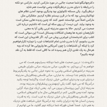
دکترجهانبگلو:شما صحبت جالبی در مورد مارکس کردید. مارکس دو نکته
را دررابطه با دنیای مدرن درنظرنگرفت ونمی توانست هم شاید
درنظربگیرد. یکی مسئله تکنولوژی بود ودیگری بوجود آمدن نظام های
توتالیتاریستی بود که ما در قرن بیستم نظاره کردیم. متفکرانی مثل
مارکس اصلاٌ نمی توانستند تصور کنند که چنین پدیده هایی ممکن است
به وجود بیاید. این درست آن روی سکه ای است که داشتیم درباره اش
صحبت می کردیم. حالا به سوی مدرنیته غربی رفتن آیا به معنی
تکرارهمان تجربه ها وهمان اشکالات ومسائل است؟ این سوالی است که
اغلب برای اندیشمندان غیرغربی پیش می آید. اگر تقدیرمان این است که
مدرن بشویم، آیا با مدرن شدن تمام اشتباهات غرب را دوباره تکرارخواهیم
کرد یا اینکه آن اشتباهات را چون آمریکایی ها واروپایی ها کرده اند وبه
هرحال به یک نقدی ازآن هم رسیده اند ما کافی است که فقط به آن نقد
توجه بکنیم؟
دکتروحدت: دربین صحبت های شما دونکته بسیارمهم هست که می
خواهم به آن بپردازم. به نظرمن، مبانی مدرنیته، مبانی ماورای طبیعی
مدرنیته درکشورهای اسلامی وغربی، به نحوه خیلی جالبی به یکدیگرمربوط
هستند وازهم جدا نیستند. به عبارتی، مبانی فلسفی ومتافیزیکی مدرنیته
دردنیای غرب ودردنیای اسلامی خیلی نزدیک است، واگرشما توجه بکنید
درآمریکا که می شود گفت یکی ازمهمترین پیشقراولان مدرنیته بوده،
مدرنیته ازدل آیین پروتستان بیرون می آید. یعنی ازیک نوع بنیاد گرایی
بوجود آمده ومن فکرمی کنم درکشورهایی مثل ما و کشورهای اسلامی،
مبانی فلسفی ومتافیزیکی مان خیلی نزدیک به غرب است. راه به قدرت
رسیدن انسان ها چه درایران باشد، چه درآمریکا خیلی شباهت های نزدیک
به هم دارد. ضمنا ٌهمان طورکه شما درنکته دوم گفتید، ما می توانیم از