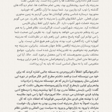
دست هم داده واین مخالفت ها را دامن زده است. یک نفرمی گفت
مدرنیته یک اسید روشنفکری بود، یعنی تمام مخالفت ها، تمام دیدگاه های
گذشته را ذوب کرد وازبین برد. شما ببینید ما ازآن نگاهی که خورشید
محوربود درستاره شناسی وعلم کهکشان ها برمی گردیم به زمین محوری
دوران فعلی. خیلی انقلابهای فکری را مدرنیته با خود رقم زد. من می گویم
مدرنیته خصلت شهر آشوب دارد. اگر بشود ازاین لفظ زیبای فارسی
استفاده کرد. مدرنیته، شهرآشوب است، فراگیراست، نظام فعلی را به هم
می زند ونظم جدیدی می خواهد به وجود آورد. به نظرمن این صحبت شما
را می توانم این گونه پاسخ بدهم. این راهم باید در نظرداشت که مدرنیته
گهواره اش، زادگاهش، غرب بوده، ودراین هم هیچ شکی نیست. ولی
امروزه پرستاران مدرنیته ازاقصی نقاط جهان هستند. بنابراین، مدرنیته چه
بخواهیم چه نخواهیم، به تقدیرزمانه تبدیل شده است. بنابراین، جوامع
مختلف بشری مجبورهستند که با این معضل برخورد کنند. حالا، آیا این
برخوردها متن اصلی داستان را وجوهراصلی مدرنیته را هم دراین پروسه
متغیرمی کند یا نه سوال اساسی است که باید به آن پرداخت.
دکترجهانبگلو: اتفاقاٌ دکتربروجردی به مسئله جالبی اشاره کردند که برای
خود من نیزمسئله است و قصد داشتم مطرح کنم. فکر میکنم در دوره ایی
شعرایی مثل رمبووبودلررا داریم که هر دومسئله مدرنیته را درادبیات
وشعربرای اولین بارمطرح کردند وآرتوررمبوجمله معروفی داشت که می
گفت: ((می بایستی مطلقاٌ مدرن بود.)) آنها بیشترمدرنیته را درسطح ادبی
وشاید فردی خودشان می دیدند. حالا امروزحرف آنها را می شود مقایسه
کرد با نوشته های فردی مثل فرانسیس فوکویاما که اعتقاد دارد که کل
بشریت اصولاٌ به دنبال مدرنیته است ومدرن بودن به عنوان یک خواست
مترادف با ورود به بازارجهانی و ورود به سیاست بین المللی و داشتن نظام