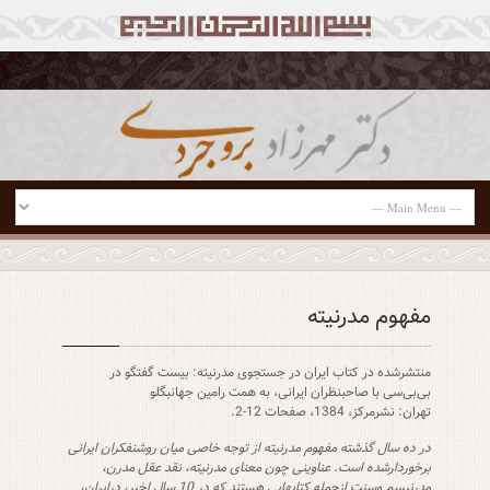
مفهوم مدرنیته
منتشرشده در کتاب ایران در جستجوی مدرنیته: بیست گفتگو در
بی‌بی‌سی با صاحبنظران ایرانی، به همت رامین جهانبگلو
تهران: نشرمرکز، 1384، صفحات 12-2.
در ده سال گذشته مفهوم مدرنیته از توجه خاصی میان روشنفکران ایرانی
برخوردارشده است. عناوینی چون معنای مدرنیته، نقد عقل مدرن،
مدرنیسم وسنت ازجمله کتابهایی هستند که در 10 سال اخیر، درایران،