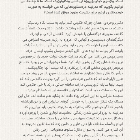
است. وازسوی دیگرنیزپروژه ای علمی وتکنولوژیک است. ما تا چه حد می
توانیم بگوییم که مدرنیته دردستاوردهایی که می خواسته به صورت
خودمختاری فردی برای بشریت بیاورد موفق شده است؟
دکتربروجردی: همان جورکه فکرمی کنم نباید به سنت نگاه رمانتیک
داشت، به مدرنتیه هم نباید نگاه رمانتیک داشت. دکتروحدت کاملاٌ درست
گفتند، مدرنیته دوگفتمان با خودش آورد. گفتمان آزادی، و ازطرف
دیگرگفتمان دیسیپلین. وآنهایی که امروزه به رژیم مدرنیته اعتراض می
کنند، به نظرمن اعتراضات مهمی دارند ونمی توان آنها را نادیده گرفت.
بازهم اگر بتوانم به ایده های آقای گیدنز متوسل بشوم، ایشان حرف
بسیارمهمی می زنند. می گویند مدرنیته قدرت دولت جدید را، درخصوصی
ترین جنبه های زندگی بشری توانا کرد. شما درشهرلندن می بینید که بالغ
بردوهزاردوربین مخفی افراد را زیرنظردارد که ببینند آنها چکارمیکنند.
درآمریکا وقتی هفتادهزارنفربه تماشای مسابقه سوپربال می روند دوربین
هایی قرارداده اند که عکس هرشخص را می گیرد ودولت نگاه می کند که
ببیند اینها سابقه تروریستی دارند، سابقه جنائی دارند یا خیر. فکرمی کنم
این یک خصلت جدید است که اکثراین فلاسفه ای که شما نام بردید،
منجمله مارکس، به این امرکم بهاء داده اند وشاید هم نداده اند. حال این
مسئله یک شکل جدیدی را به خودش گرفته. بنابراین این را درنظرداشته
باشیم که اگرنخواهیم نگاه رمانتیک به مدرنیته بکنیم، باید بپذیریم که
مدرنیته به بوروکراسی شدن زندگی انجامیده، تجاری شدن را بوجودآورده،
واشکال جدیدی ازخشونت ومهندسی اجتماعی را ممکن ساخته. یعنی به
انواع واقسام مختلف ناراحتی هایی را دامن زده که مخالفین مدرنیته به
آن اشاره می کنند. به عنوان مثال: سقوط معنویات، ازبین رفتن
قلمروعمومی، فردگرایی بیش ازحد، مادیٌات پرستی. اینها همه دست به