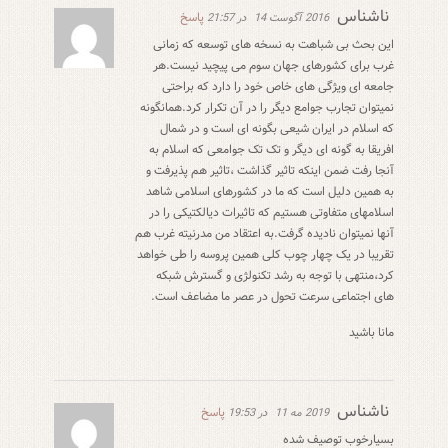
ناشناس
پاسخ
2016 آگوست 14
در 21:57
این بحث بی شباهت به نسخه های توسعه که زمانی
غرب برای کشورهای جهان سوم می پیچید نیست.هر
جامعه ای ویژگی های خاص خود را دارد که براحتی
نمیتوان تجارب جوامع دیگر را در آن تکرار کرد.همانگونه
که اسلام در ایران شیعی بگونه ای است و در شمال
افریقا به گونه ای دیگر و تک تک جوامعی که اسلام به
آنجا رفت ضمن اینکه تاثیر گذاشت ،تاثیر هم پذیرفت و
به همین دلیل است که ما در کشورهای اسلامی شاهد
اسلامهای متفاوتی هستیم که تاثیرات دیالکتیکی را در
آنها نمیتوان نادیده گرفت.به اعتقاد من مدرنیته غرب هم
تقریبا در یک چهار چوب کلی همین پروسه را طی خواهد
کرد،منتهی با توجه به رشد تکنولژی و گسترش شبکه
های اجتماعی سرعت تحول در عصر ما مضاعف است.
مانا باشید
ناشناس
پاسخ
2019 مه 11
در 19:53
بسیارخوب توصیف شده