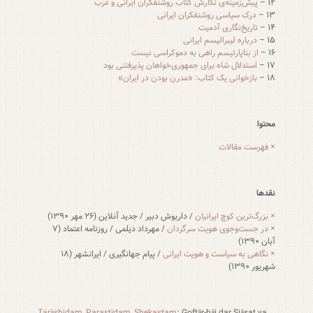
۱۲ –
پیش‌زمینه‌ی نگارش کتاب روشنفکران ایرانی و غرب
۱۳ –
درک سیاسی روشنفکران ایرانی
۱۴ –
تاریخ‌نگاری آدمیت
۱۵ –
درباره لیبرالیسم ایرانی
۱۶ –
از بناپارتیسم راهی به دموکراسی نیست
۱۷ –
استدلال شاه برای جمهوری‌خواهان پذیرفتنی بود
۱۸ –
بازخوانی یک کتاب: «مدرن بودن در ایران»
محتوا
×
فهرست مقالات
نقدها
×
بزرگ‌ترین کوچ ایرانیان
/ داریوش دبیر / جدید آنلاین (۲۶ مهر ۱۳۹۰)
×
در جست‌وجوی هویت سرگردان
/ مهرداد دیلمی / روزنامه اعتماد (۷
آبان ۱۳۹۰)
×
نگاهی به سیاست و هویت ایرانی
/ پیام جهانگیری / ایرانشهر (۱۸
شهریور ۱۳۹۰)
Tarāshidam, Parastidam, Shekastam
: Goftār-hāi dar Siāsat va