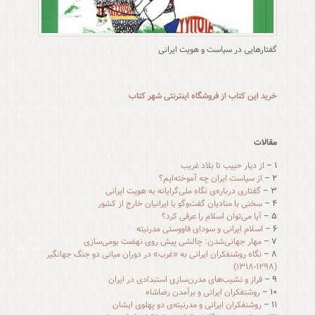
گفتارهایی در سیاست و هویت ایرانی
خرید این کتاب از فروشگاه اینترنتی شهر کتاب
مقالات
۱ –
از دیار حبیب تا بلاد غریب
۲ –
از سیاست ایران چه آموخته‌ایم؟
۳ –
گفتاری درباره‌ی نگاه ملی‌گرایانه به هویت ایرانی
۴ –
سخنی با منادیان گفت‌و‌گو با ایرانیان خارج از کشور
۵ –
آیا می‌توان اسلام را عرفی کرد؟
۶ –
اسلام ایرانی و سودای فاووستی مدرنیته
۷ –
مهار جهانی‌شدن: چالشی پیش روی نهضت بومی‌سازی
۸ –
نگاه روشنفکران ایرانی به «غرب» در دوران میانی دو جنگ جهانگیر
(۱۲۹۸-۱۳۱۸)
۹ –
فراز و نشیب‌های مدرن‌سازی استبدادی در ایران
۱۰ –
روشنفکران ایرانی و برآمدن رضاشاه
۱۱ –
روشنفکران ایرانی و مدرنیته‌ی دو پهلوی ایشان