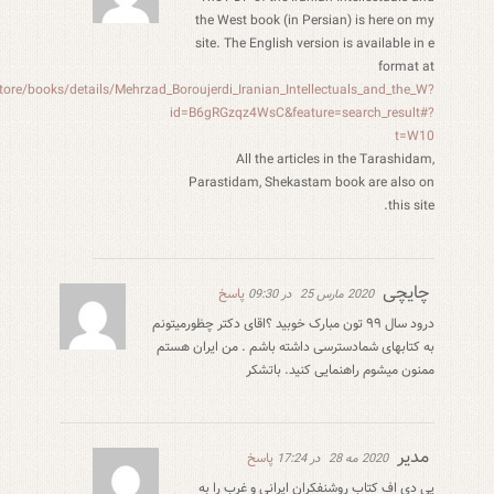
the West book (in Persian) is here on my
site. The English version is available in e
format at
tore/books/details/Mehrzad_Boroujerdi_Iranian_Intellectuals_and_the_W?
id=B6gRGzqz4WsC&feature=search_result#?
t=W10
All the articles in the Tarashidam,
Parastidam, Shekastam book are also on
this site.
چایچی
پاسخ
2020 مارس 25
در 09:30
درود سال ۹۹ تون مبارک خوبید ؟اقای دکتر چظورمیتونم
به کتابهای شمادسترسی داشته باشم . من ایران هستم
ممنون میشوم راهنمایی کنید. باتشکر
مدیر
پاسخ
2020 مه 28
در 17:24
پی دی اف کتاب روشنفکران ایرانی و غرب را به